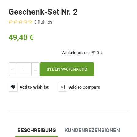
Geschenk-Set Nr. 2
0 Ratings
49,40 €
Artikelnummer:
820-2
Menge
-
+
Add to Wishlist
Add to Compare
BESCHREIBUNG
KUNDENREZENSIONEN