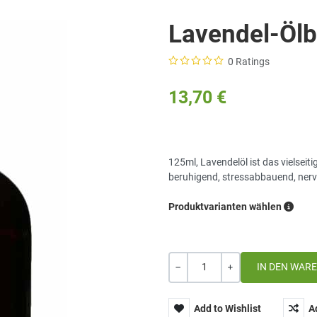
Lavendel-Ölb
0 Ratings
13,70 €
125ml, Lavendelöl ist das vielseit
beruhigend, stressabbauend, ner
Produktvarianten wählen
Menge
-
+
Add to Wishlist
A