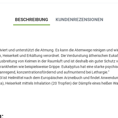
BESCHREIBUNG
KUNDENREZENSIONEN
iviert und unterstützt die Atmung. Es kann die Atemwege reinigen und wi
n, Heiserkeit und Erkältung verordnet. Die Verdunstung ätherischen Euka
Ausbreitung von Keimen in der Raumluft und ist deshalb ein guter Schutz 
ankheiten wie beispielsweise Grippe. Eukalyptus hat eine starke psychis
 anregend, konzentrationsfördernd und aufmunternd bei Lethargie.“
l ist Heilmittel nach dem Europäischen Arzneibuch und findet Anwendun
za), Heiserkeit mittels Inhalation (20 Tropfen) der Dämpfe eines heißen 
: