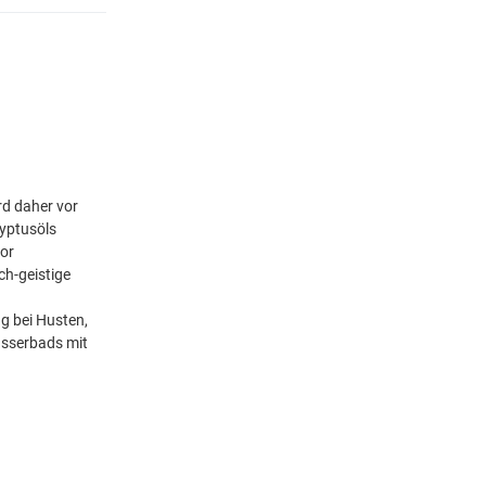
rd daher vor
lyptusöls
vor
ch-geistige
g bei Husten,
Wasserbads mit