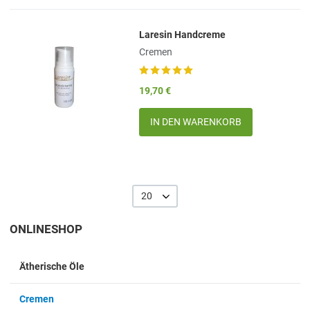
Laresin Handcreme
Add to Wishlist
Cremen
Add to Compare
19,70 €
Quick View
Menge
20
ONLINESHOP
Ätherische Öle
Cremen