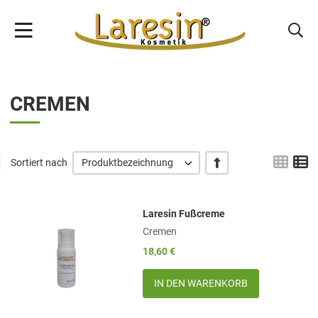
CREMEN
Grid
L
+/-
Sortiert nach
Produktbezeichnung
Laresin Fußcreme
Add to Wishlist
Cremen
Add to Compare
18,60 €
Quick View
Menge