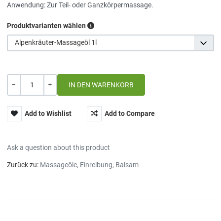
Anwendung: Zur Teil- oder Ganzkörpermassage.
Produktvarianten wählen
Alpenkräuter-Massageöl 1l
Menge
-
+
Add to Wishlist
Add to Compare
Ask a question about this product
Zurück zu:
Massageöle, Einreibung, Balsam