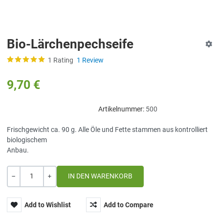
Bio-Lärchenpechseife
1 Rating
1 Review
9,70 €
Artikelnummer:
500
Frischgewicht ca. 90 g. Alle Öle und Fette stammen aus kontrolliert
biologischem
Anbau.
Menge
-
+
Add to Wishlist
Add to Compare