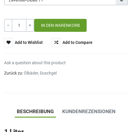
Lavendel-Ölbad 1 l
Menge
-
+
Add to Wishlist
Add to Compare
Ask a question about this product
Zurück zu:
Ölbäder, Duschgel
BESCHREIBUNG
KUNDENREZENSIONEN
1 Liter