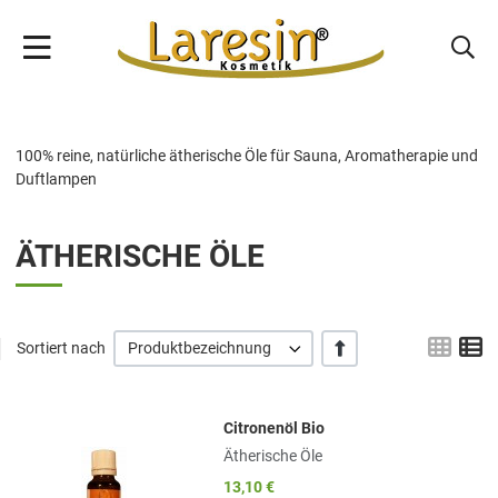
100% reine, natürliche ätherische Öle für Sauna, Aromatherapie und
Duftlampen
ÄTHERISCHE ÖLE
Grid
L
+/-
Sortiert nach
Produktbezeichnung
Citronenöl Bio
Add to Wishlist
Ätherische Öle
Add to Compare
13,10 €